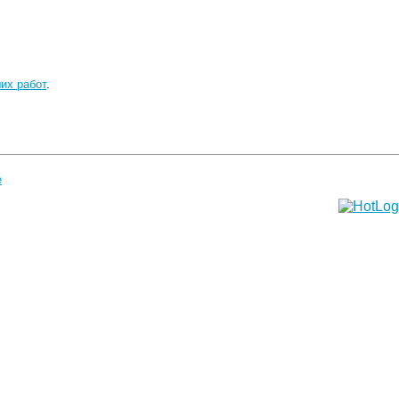
их работ
.
е