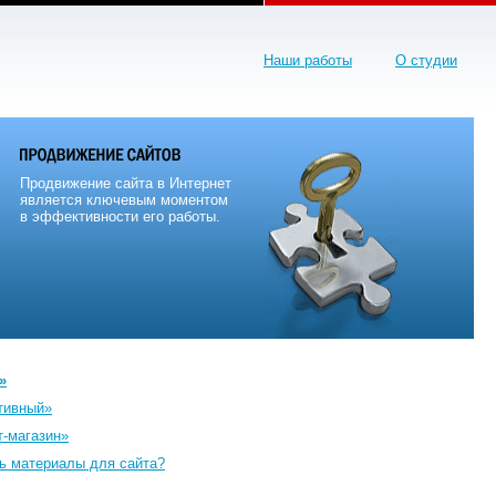
Наши работы
О студии
Продвижение сайта в Интернет
является ключевым моментом
в эффективности его работы.
»
тивный»
т-магазин»
ть материалы для сайта?