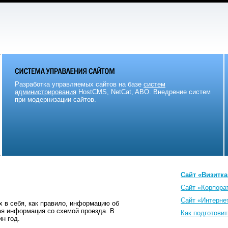
Разработка управляемых сайтов на базе
систем
администрирования
HostCMS, NetCat, ABO. Внедрение систем
при модернизации сайтов.
Сайт «Визитка
Сайт «Корпора
Сайт «Интерне
 в себя, как правило, информацию об
ная информация со схемой проезда. В
Как подготови
н год.